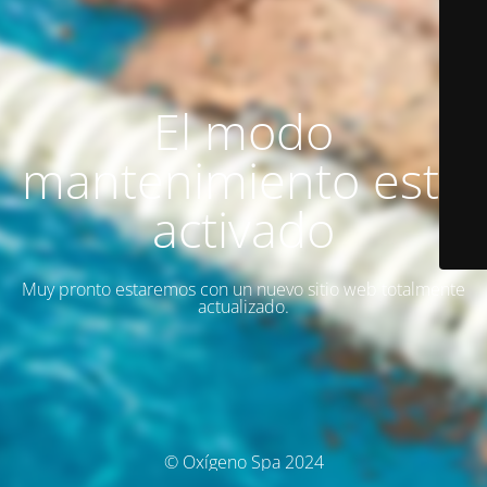
El modo
mantenimiento está
activado
Muy pronto estaremos con un nuevo sitio web totalmente
actualizado.
© Oxígeno Spa 2024